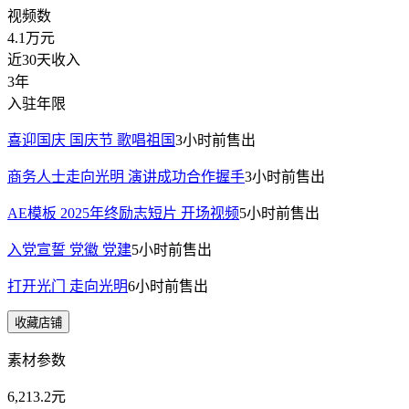
视频数
4.1万
元
近30天收入
3年
入驻年限
喜迎国庆 国庆节 歌唱祖国
3小时前
售出
商务人士走向光明 演讲成功合作握手
3小时前
售出
AE模板 2025年终励志短片 开场视频
5小时前
售出
入党宣誓 党徽 党建
5小时前
售出
打开光门 走向光明
6小时前
售出
收藏店铺
素材参数
6,213.2元