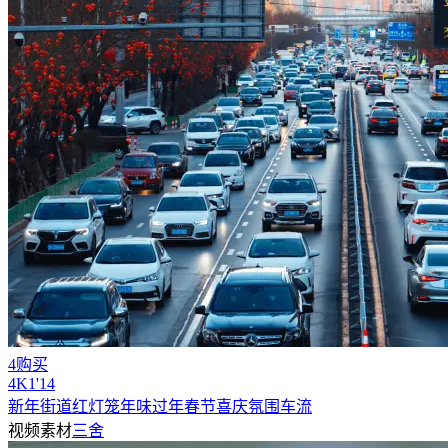
4购买
4
K
1'14
新年街道红灯笼年味过年春节喜庆氛围车流
视频素材
三舍