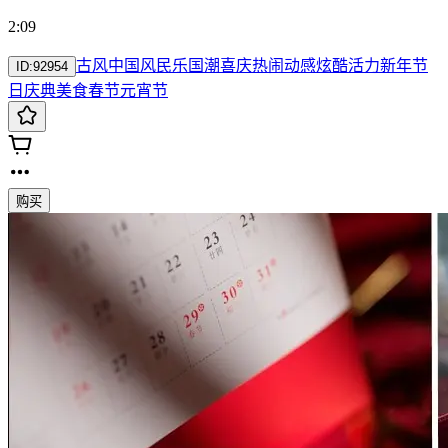
2:09
古风
中国风
民乐
国潮
喜庆
热闹
动感
炫酷
活力
新年
节
ID:
92954
日
庆典
美食
春节
元宵节
购买