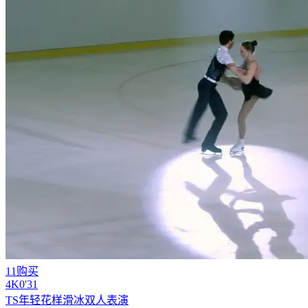
11购买
4
K
0'31
TS年轻花样滑冰双人表演