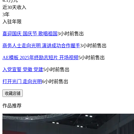
4.1万
元
近30天收入
3年
入驻年限
喜迎国庆 国庆节 歌唱祖国
3小时前
售出
商务人士走向光明 演讲成功合作握手
3小时前
售出
AE模板 2025年终励志短片 开场视频
5小时前
售出
入党宣誓 党徽 党建
5小时前
售出
打开光门 走向光明
6小时前
售出
收藏店铺
作品推荐