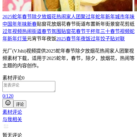
2025蛇年
春节
除夕
放烟花
热闹
家人团聚
过年
蛇年
新年
城市年味
中国年
年味
新春
贴窗花放烟花
春节街道布置
新年街景窗花剪纸
过年视频
热闹街道
春节氛围
贴窗花
春节干杯
年三十
春节视频
蛇
年新年
灯笼
元宵节年夜饭
2025春节
年夜饭
过年饺子
贴对联
光厂(VJshi)视频提供
2025蛇年春节除夕放烟花热闹家人团聚
视
频素材
下载，适用于
2025蛇年，春节，除夕，放烟花，热闹等
主题
的内容创作。
素材评论
0
0
/
120
评论
素材评论
与我相关
暂无评论