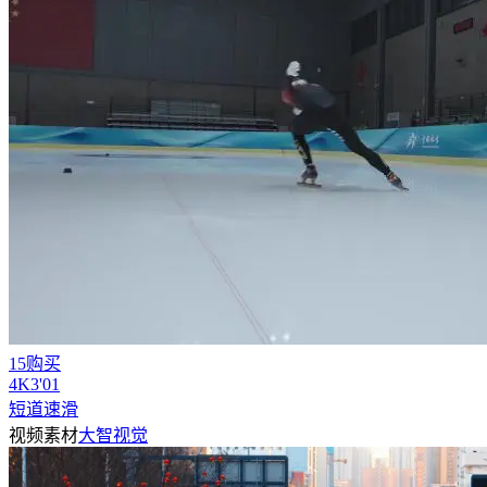
15购买
4
K
3'01
短道速滑
视频素材
大智视觉