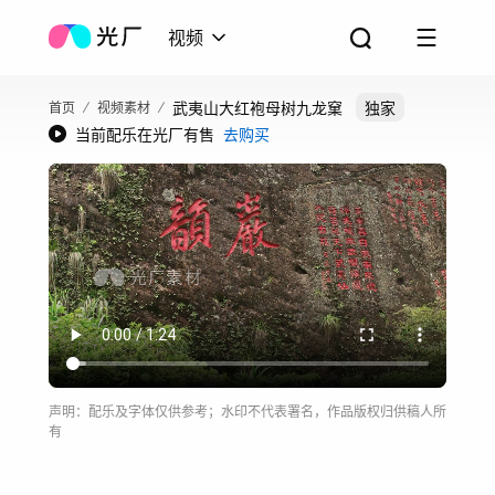
视频
武夷山大红袍母树九龙窠
独家
首页
视频素材
当前配乐在光厂有售
去购买
声明：配乐及字体仅供参考；水印不代表署名，作品版权归供稿人所
有