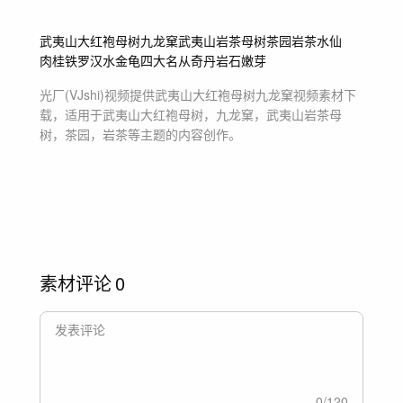
武夷山大红袍母树
九龙窠
武夷山岩茶母树
茶园
岩茶
水仙
肉桂
铁罗汉
水金龟
四大名从
奇丹
岩石
嫩芽
光厂(VJshi)视频提供
武夷山大红袍母树九龙窠
视频素材
下
载，适用于
武夷山大红袍母树，九龙窠，武夷山岩茶母
树，茶园，岩茶等主题
的内容创作。
素材评论
0
0
/
120