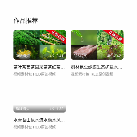
作品推荐
388购买
4
K
3'41
226购买
4
K
2'42
茶叶茶艺茶园采茶茶红茶绿茶春茶茶山茶道茶
树林昆虫蝴蝶生态矿泉水流山水雨水绿水青山
视频素材包
RED原创视频
视频素材包
RED原创视频
504购买
4
K
1'32
水青苔山泉水流水滴水风景森林自然大自然水
视频素材包
RED原创视频