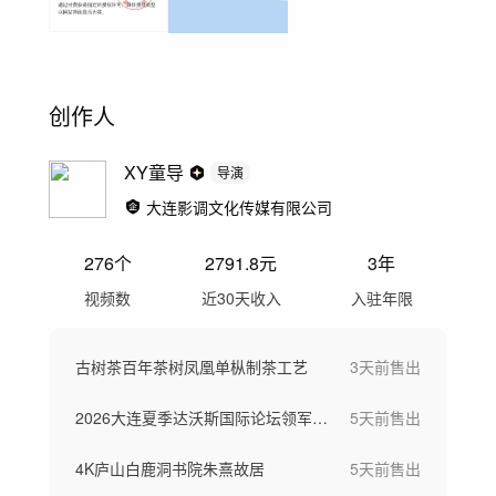
创作人
XY童导
导演
大连影调文化传媒有限公司
276
个
2791.8
元
3年
视频数
近30天收入
入驻年限
古树茶百年茶树凤凰单枞制茶工艺
3天前
售出
2026大连夏季达沃斯国际论坛领军者年会
5天前
售出
4K庐山白鹿洞书院朱熹故居
5天前
售出