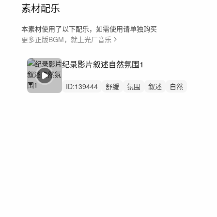
素材配乐
本素材使用了以下配乐，如需使用请单独购买
更多正版BGM，就上光厂音乐
纪录影片叙述自然氛围1
ID:
139444
舒缓
氛围
叙述
自然
空灵
神秘
航拍
叙事
大气
背景音乐
广告
宣传片
环境
微电影
回忆