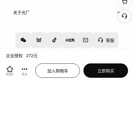
上架服务
热门服务
创作人
关于光厂
关于我们
诚聘英才
帮助中心
权责声明
客服
企业授权
272
元
增值电信业务经营许可证：川B2-20160192
蜀ICP备12020238号-4
加入购物车
立即购买
川公网安备51019002000262
违法和不良信息举报中心
收藏
3
更多
切换到电脑版