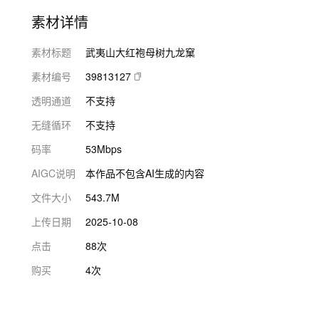
素材详情
素材标题
武夷山大红袍母树九龙窠
素材编号
39813127
透明通道
不支持
无缝循环
不支持
码率
53Mbps
AIGC说明
本作品不包含AI生成的内容
文件大小
543.7M
上传日期
2025-10-08
点击
88次
购买
4次