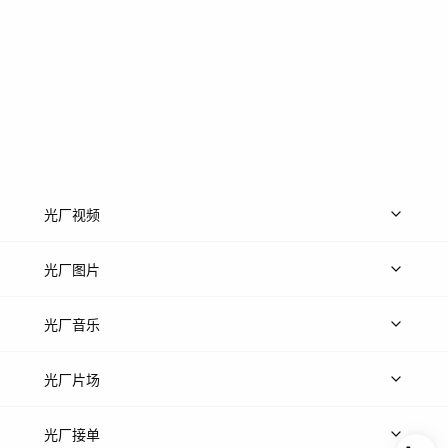
光厂视频
上传视频
精品视频
精选专辑
免费素材
光厂图片
上传图片
精品图片
光厂音乐
热门音乐
免费音效
热门歌单
立即入驻
光厂片场
上传案例
AI找镜头
片场榜单
精选案例
光厂接单