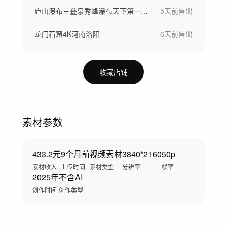
庐山瀑布三叠泉秀峰瀑布天下第一泉4K氧吧
5天前
售出
龙门石窟4K河南洛阳
6天前
售出
收藏店铺
素材参数
433.2元
9个月前
视频素材
3840*2160
50p
素材收入
上传时间
素材类型
分辨率
帧率
2025年
不含AI
创作时间
创作类型