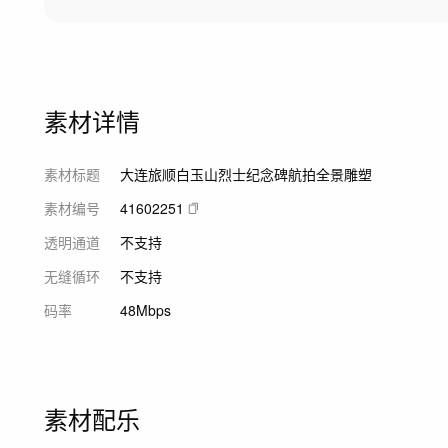
素材详情
素材标题
大连旅顺白玉山烈士纪念碑航拍全景雕塑
素材编号
41602251
透明通道
不支持
无缝循环
不支持
码率
48Mbps
素材配乐