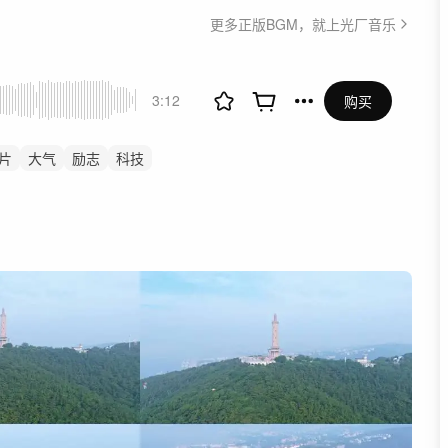
更多正版BGM，就上光厂音乐
3:12
购买
片
大气
励志
科技
党建
开场开篇
开头
高级感
城市
文旅