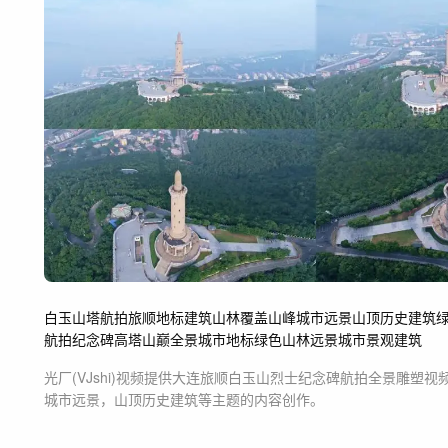
白玉山塔航拍
旅顺地标建筑
山林覆盖山峰
城市远景
山顶历史建筑
航拍
纪念碑
高塔
山巅
全景
城市地标
绿色山林
远景
城市景观
建筑
光厂(VJshi)视频提供
大连旅顺白玉山烈士纪念碑航拍全景雕塑
视
城市远景，山顶历史建筑等主题
的内容创作。