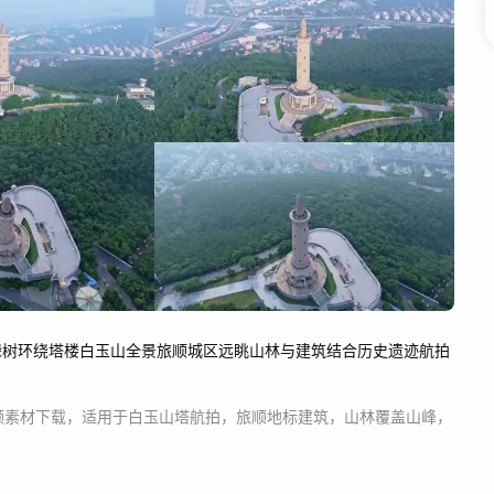
绿树环绕塔楼
白玉山全景
旅顺城区远眺
山林与建筑结合
历史遗迹航拍
频素材
下载，适用于
白玉山塔航拍，旅顺地标建筑，山林覆盖山峰，