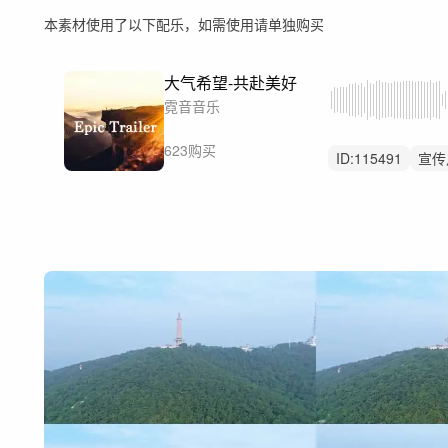
本素材使用了以下配乐，如需使用请单独购买
大气希望-共赴美好
霓音音乐
623购买
ID:
115491
宣传
积极向上
党政
形象片
纪录片
航拍