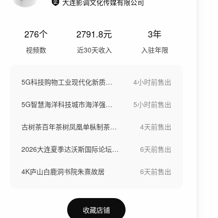
大连影调文化传媒有限公司
276
个
2791.8
元
3年
视频数
近30天收入
入驻年限
5G科技购物工业现代化新质生产力
4小时前
售出
5G智慧海洋科技城市海洋强国素材
5小时前
售出
古树茶百年茶树凤凰单枞制茶工艺
4天前
售出
2026大连夏季达沃斯国际论坛领军者年会
6天前
售出
4K庐山白鹿洞书院朱熹故居
6天前
售出
收藏店铺