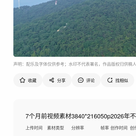
声明：配乐及字体仅供参考；水印不代表署名，作品版权归供稿
收藏
分享
评论
找相似
7个月前
视频素材
3840*2160
50p
2026年
不
上传时间
素材类型
分辨率
帧率
创作时间
创