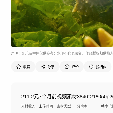
声明：配乐及字体仅供参考；水印不代表署名，作品版权归供稿
收藏
分享
评论
找相似
211.2元
7个月前
视频素材
3840*2160
50p
2
素材收入
上传时间
素材类型
分辨率
帧率
创