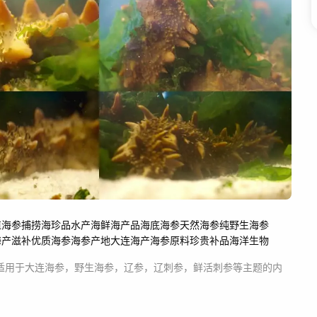
殖
海参捕捞
海珍品
水产海鲜
海产品
海底海参
天然海参
纯野生海参
海产滋补
优质海参
海参产地
大连海产
海参原料
珍贵补品
海洋生物
适用于
大连海参，野生海参，辽参，辽刺参，鲜活刺参等主题
的内