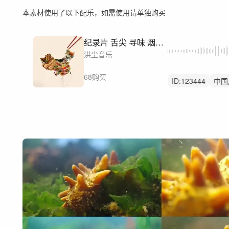
本素材使用了以下配乐，如需使用请单独购买
纪录片 舌尖 寻味 烟火气
洪尘音乐
68购买
ID:
123444
中国
传承
传统文化
茶叶
酒
丰收