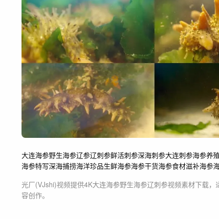
大连海参
野生海参
辽参
辽刺参
鲜活刺参
深海刺参
大连刺参
海参养
海参特写
深海捕捞
海洋珍品
生鲜海参
海参干货
海参食材
滋补海参
光厂(VJshi)视频提供
4K大连海参野生海参辽刺参
视频素材
下载，
容创作。