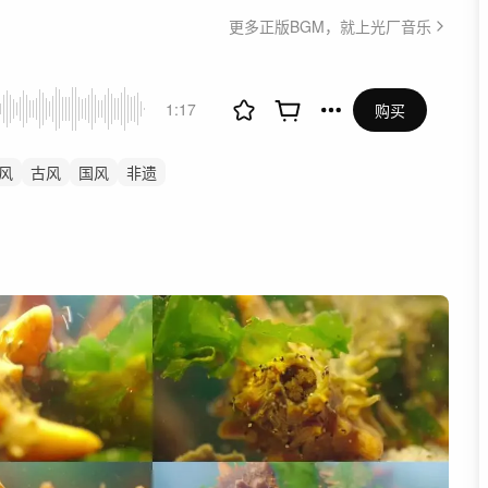
更多正版BGM，就上光厂音乐
1:17
购买
风
古风
国风
非遗
中华
美食
文旅
茶艺
纪录片
中秋节
春天