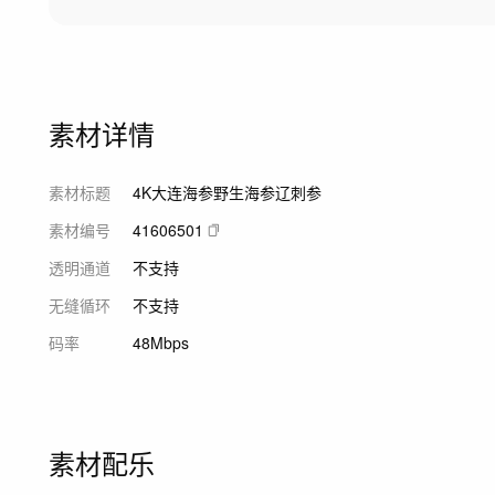
素材详情
素材标题
4K大连海参野生海参辽刺参
素材编号
41606501
透明通道
不支持
无缝循环
不支持
码率
48Mbps
素材配乐