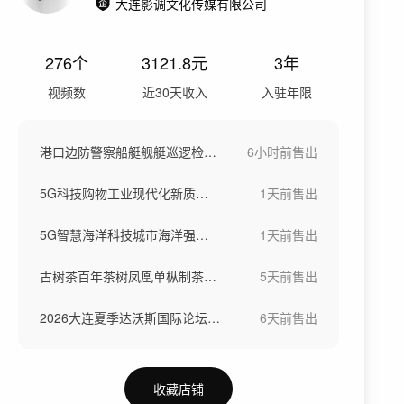
大连影调文化传媒有限公司
276
个
3121.8
元
3年
视频数
近30天收入
入驻年限
港口边防警察船艇舰艇巡逻检修船
6小时前
售出
5G科技购物工业现代化新质生产力
1天前
售出
5G智慧海洋科技城市海洋强国素材
1天前
售出
古树茶百年茶树凤凰单枞制茶工艺
5天前
售出
2026大连夏季达沃斯国际论坛领军者年会
6天前
售出
收藏店铺