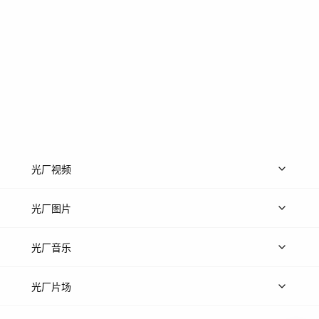
光厂视频
上传视频
精品视频
精选专辑
免费素材
光厂图片
上传图片
精品图片
光厂音乐
热门音乐
免费音效
热门歌单
立即入驻
光厂片场