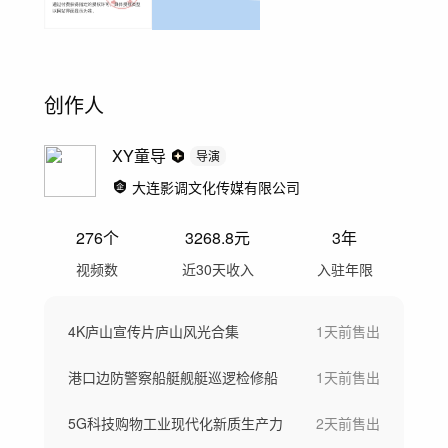
创作人
XY童导
导演
大连影调文化传媒有限公司
276
个
3268.8
元
3年
视频数
近30天收入
入驻年限
4K庐山宣传片庐山风光合集
1天前
售出
港口边防警察船艇舰艇巡逻检修船
1天前
售出
5G科技购物工业现代化新质生产力
2天前
售出