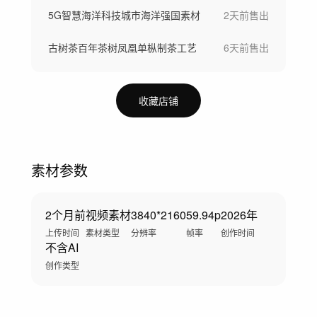
5G智慧海洋科技城市海洋强国素材
2天前
售出
古树茶百年茶树凤凰单枞制茶工艺
6天前
售出
收藏店铺
素材参数
2个月前
视频素材
3840*2160
59.94p
2026年
上传时间
素材类型
分辨率
帧率
创作时间
不含AI
创作类型