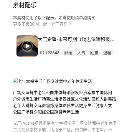
素材配乐
本素材使用了以下配乐，如需使用请单独购买
更多正版BGM，就上光厂音乐
大气希望-未来可期（励志温暖积极奋进）
ID:
123348
舒缓
大气
励志
温暖
叙事
感动
公益
企业
奋斗
党建
党政
开篇片头乡村振兴
舒缓大气
宣传片
城市宣传片
广场
交谊舞
中老年
公园
集体舞蹈
银发经济
幸福中国
休闲
户外
城市生活
广场舞
生活场景
社区
文化活动
晨练
人群
舞蹈
老年人
跳舞
交际舞
锻炼身体
退休生活
健身
生活
健康
人文
公园广场舞
夕阳红
公园跳舞
老年生活
光厂(VJshi)视频提供
老年幸福生活广场交谊舞中老年休闲
生活
视频素材
下载，适用于
广场，交谊舞，中老年，公