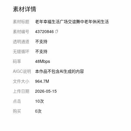
素材详情
素材标题
老年幸福生活广场交谊舞中老年休闲生活
素材编号
43720846
透明通道
不支持
无缝循环
不支持
码率
48Mbps
AIGC说明
本作品不包含AI生成的内容
文件大小
964.7M
上传日期
2026-05-15
点击
10次
购买
0次