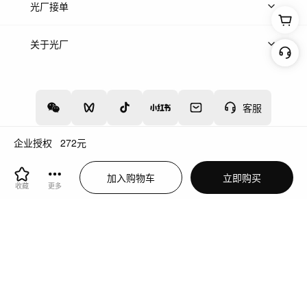
上传案例
AI找镜头
片场榜单
精选案例
光厂接单
上架服务
热门服务
创作人
关于光厂
关于我们
诚聘英才
帮助中心
权责声明
客服
企业授权
272
元
增值电信业务经营许可证：川B2-20160192
蜀ICP备12020238号-4
加入购物车
立即购买
川公网安备51019002000262
违法和不良信息举报中心
收藏
更多
切换到电脑版