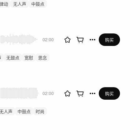
律动
无人声
中鼓点
02:00
购买
声
无鼓点
宽慰
思念
02:00
购买
无人声
中鼓点
时尚