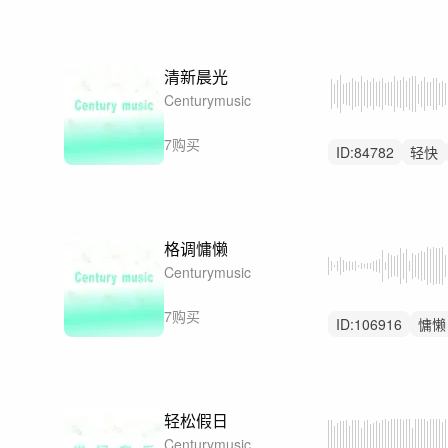
重鼓点
清新晨光
Centurymusic
7购买
ID:
84782
轻快
清爽
格调慵懒
Centurymusic
7购买
ID:
106916
慵懒
无人声
轻松假日
Centurymusic