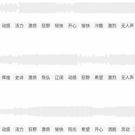
动感
活力
激昂
狂野
轻快
开心
愉快
冷酷
激烈
无人声
辉煌
史诗
激昂
恢弘
辽阔
动感
狂野
希望
激烈
无人声
动感
活力
狂野
激昂
愉快
阳光
希望
开心
洒脱
灵动