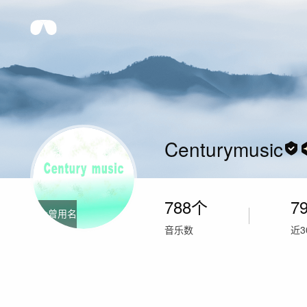
Centurymusic
788
个
79
1
个曾用名
音乐数
近3