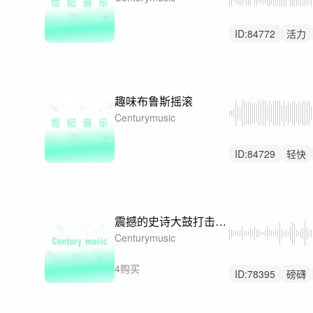
ID:
84772
活力
生活
趣味布鲁斯摇滚
Centurymusic
ID:
84729
轻快
布鲁斯
震撼的史诗大鼓打击音乐
Centurymusic
4购买
ID:
78395
磅礴
重鼓点