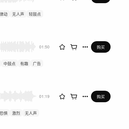
律动
无人声
轻鼓点
01:50
购买
中鼓点
有趣
广告
01:19
购买
恐惧
激烈
无人声