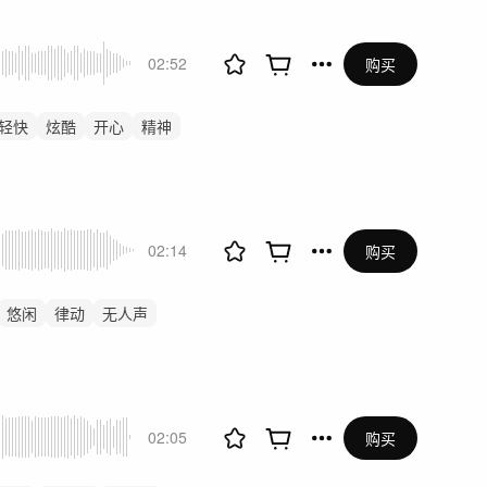
02:52
购买
轻快
炫酷
开心
精神
02:14
购买
悠闲
律动
无人声
02:05
购买