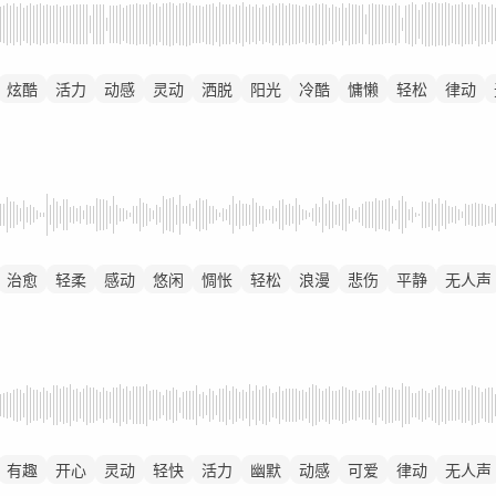
炫酷
活力
动感
灵动
洒脱
阳光
冷酷
慵懒
轻松
律动
治愈
轻柔
感动
悠闲
惆怅
轻松
浪漫
悲伤
平静
无人声
有趣
开心
灵动
轻快
活力
幽默
动感
可爱
律动
无人声