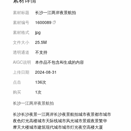
素材标题
长沙一江两岸夜景航拍
素材编号
1600089
素材格式
jpg
文件大小
25.5M
透明通道
不支持
AIGC说明
本作品不包含AI生成的内容
上传日期
2024-08-31
点击
136次
购买
1次
长沙一江两岸夜景航拍
长沙
长沙夜景
一江两岸
长沙夜景航拍
城市夜景
都市
城市
夜色
灯光
高楼
城市天际线
城市风光
城市景观
夜景
繁华
摩天大楼
城市建筑
现代城市
城市灯光
夜空
高楼大厦