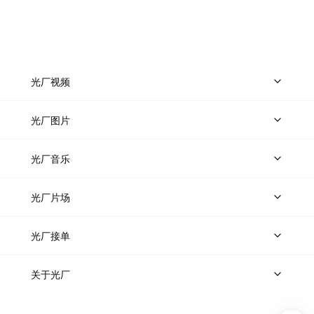
光厂视频
上传视频
精品视频
精选专辑
免费素材
光厂图片
上传图片
精品图片
光厂音乐
热门音乐
免费音效
热门歌单
立即入驻
光厂片场
上传案例
AI找镜头
片场榜单
精选案例
光厂接单
上架服务
热门服务
创作人
关于光厂
关于我们
诚聘英才
帮助中心
权责声明