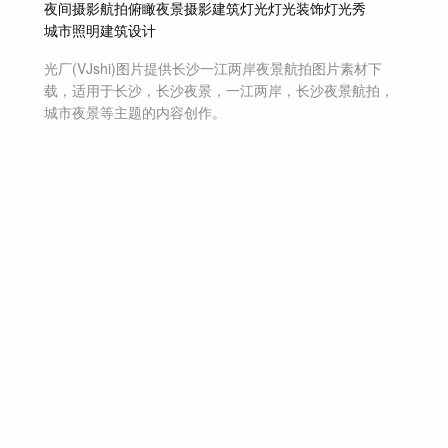
夜间摄影
航拍
俯瞰
夜景摄影
建筑灯光
灯光装饰
灯光秀
城市照明
建筑设计
光厂(VJshi)图片提供
长沙一江两岸夜景航拍
图片素材
下
载，适用于
长沙，长沙夜景，一江两岸，长沙夜景航拍，
城市夜景等主题
的内容创作。