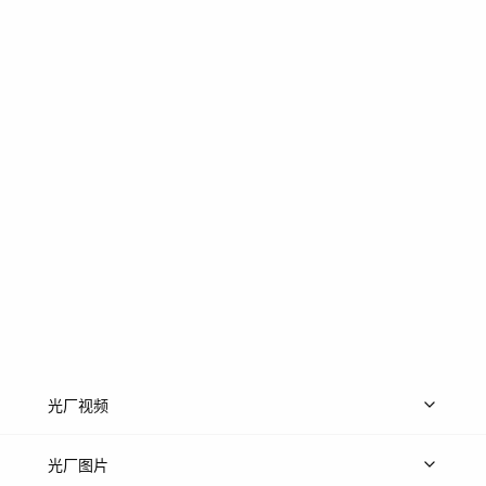
光厂视频
上传视频
精品视频
精选专辑
免费素材
光厂图片