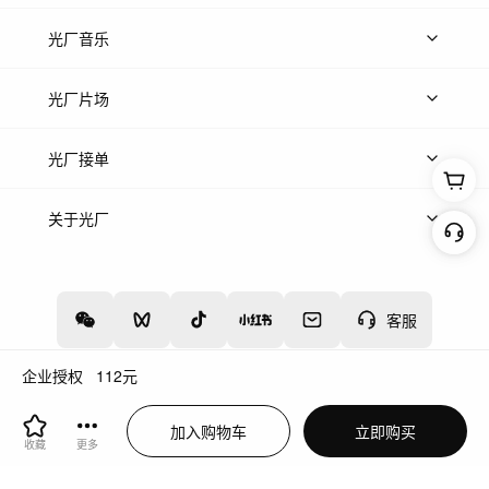
上传图片
精品图片
光厂音乐
热门音乐
免费音效
热门歌单
立即入驻
光厂片场
上传案例
AI找镜头
片场榜单
精选案例
光厂接单
上架服务
热门服务
创作人
关于光厂
关于我们
诚聘英才
帮助中心
权责声明
客服
企业授权
112
元
增值电信业务经营许可证：川B2-20160192
蜀ICP备12020238号-4
加入购物车
立即购买
川公网安备51019002000262
违法和不良信息举报中心
收藏
更多