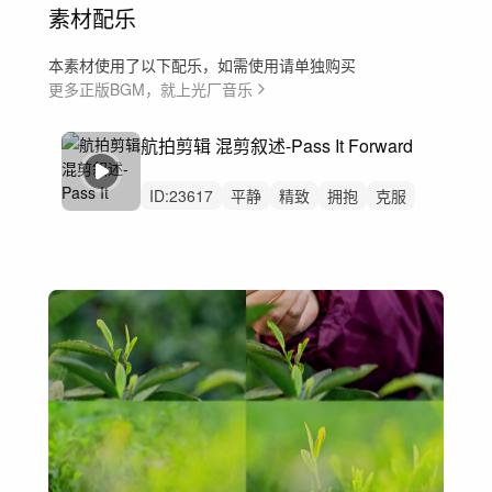
素材配乐
本素材使用了以下配乐，如需使用请单独购买
更多正版BGM，就上光厂音乐
航拍剪辑 混剪叙述-Pass It Forward
ID:
23617
平静
精致
拥抱
克服
工作
脆弱
感动
故事
公益
航拍
思念
采访
讲述
访谈
故事