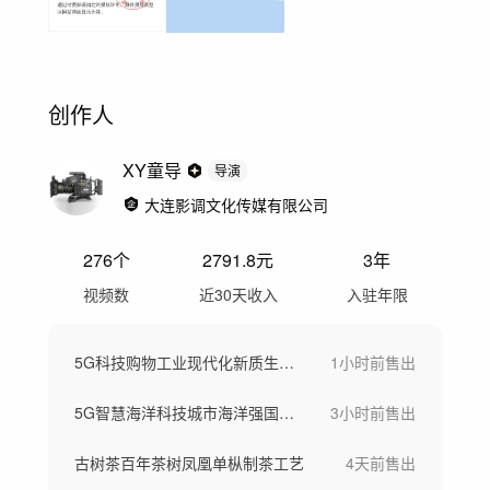
创作人
XY童导
导演
大连影调文化传媒有限公司
276
个
2791.8
元
3年
视频数
近30天收入
入驻年限
5G科技购物工业现代化新质生产力
1小时前
售出
5G智慧海洋科技城市海洋强国素材
3小时前
售出
古树茶百年茶树凤凰单枞制茶工艺
4天前
售出