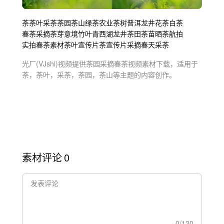
茶
茶叶
采茶
茶园
茶山
绿茶
农业
茶树
普洱
龙井
花茶
白茶
春茶采摘
茶芽
意境
竹叶青
西湖龙井
茶田
茶苗
晒茶
航拍
实拍春茶素材
茶叶宣传片
茶宣传片
采摘
春天采茶
光厂(VJshi)视频提供
茶园采摘春茶
视频素材
下载，适用于
茶，茶叶，采茶，茶园，茶山等主题
的内容创作。
素材评论
0
0
/
120