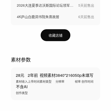
2026大连夏季达沃斯国际论坛领军者年会
5天前
售出
4K庐山白鹿洞书院朱熹故居
6天前
售出
收藏店铺
素材参数
28元
2年前
视频素材
3840*2160
50p
未填写
素材收入
上传时间
素材类型
分辨率
帧率
创作时间
不含AI
创作类型