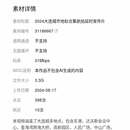
素材详情
素材标题
2024大连城市地标合集航拍延时宣传片
素材编号
31186667
透明通道
不支持
无缝循环
不支持
码率
31Mbps
AIGC说明
本作品不包含AI生成的内容
文件大小
3.3G
上传日期
2024-08-17
点击
398次
购买
10次
本视频涵盖了大连超多地点，包含东港，达沃斯会议中
心，星海湾跨海大桥，高新园区，人民广场，中山广场，