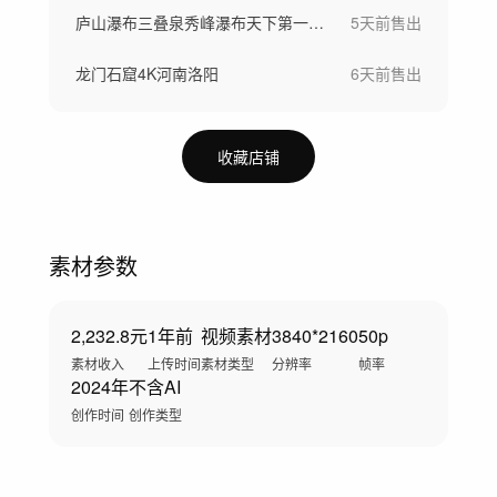
庐山瀑布三叠泉秀峰瀑布天下第一泉4K氧吧
5天前
售出
龙门石窟4K河南洛阳
6天前
售出
收藏店铺
素材参数
2,232.8元
1年前
视频素材
3840*2160
50p
素材收入
上传时间
素材类型
分辨率
帧率
2024年
不含AI
创作时间
创作类型