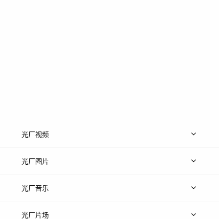
光厂视频
上传视频
精品视频
精选专辑
免费素材
光厂图片
上传图片
精品图片
光厂音乐
热门音乐
免费音效
热门歌单
立即入驻
光厂片场