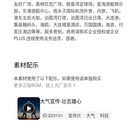
友好广场，奥林匹克广场，梭鱼湾足球场，星海游艇俱乐
部，东港游艇中心，周水子国际机场外景，内景，飞机，
港东五街大船，泊霞湾灯塔，泊霞湾日出日落，大连港，
集装箱码头，海鸥，大连城堡酒店，万国国旗，海浪，付
家庄海边等等，超多景别，商用请购买企业授权或企业
PLUS,违规使用法务追责，感谢。
素材配乐
本素材使用了以下配乐，如需使用请单独购买
更多正版BGM，就上光厂音乐
大气宣传-壮志雄心
ID:
223101
宣传片
大气
科技
震撼
党政
党建
公司
企业
开幕式
发布会
开头开篇回顾
工业工厂
汇报片专题片
航拍延时