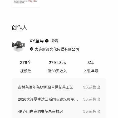
创作人
XY童导
导演
大连影调文化传媒有限公司
276
个
2791.8
元
3年
视频数
近30天收入
入驻年限
古树茶百年茶树凤凰单枞制茶工艺
3天前
售出
2026大连夏季达沃斯国际论坛领军者年会
5天前
售出
4K庐山白鹿洞书院朱熹故居
5天前
售出