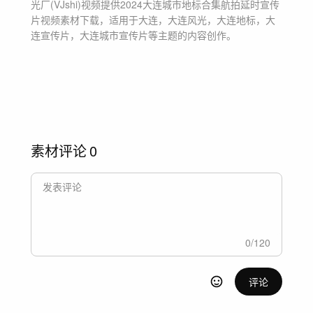
光厂(VJshi)视频提供
2024大连城市地标合集航拍延时宣传
片
视频素材
下载，适用于
大连，大连风光，大连地标，大
连宣传片，大连城市宣传片等主题
的内容创作。
素材评论
0
0
/
120
评论