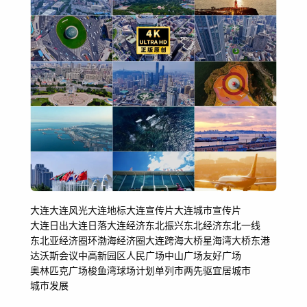
大连
大连风光
大连地标
大连宣传片
大连城市宣传片
大连日出
大连日落
大连经济
东北振兴
东北经济
东北一线
东北亚经济圈
环渤海经济圈
大连跨海大桥
星海湾大桥
东港
达沃斯会议中
高新园区
人民广场
中山广场
友好广场
奥林匹克广场
梭鱼湾球场
计划单列市
两先驱
宜居城市
城市发展