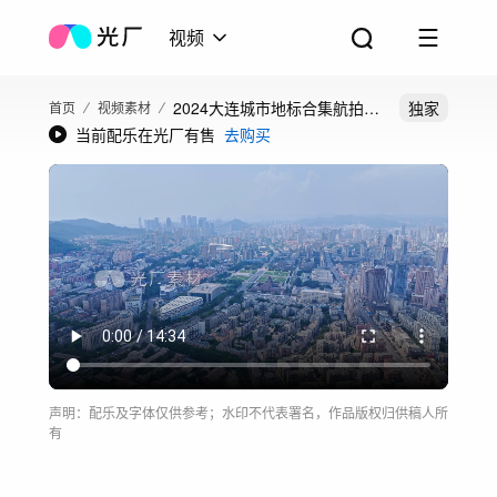
视频
2024大连城市地标合集航拍延
独家
首页
视频素材
当前配乐在光厂有售
去购买
时宣传片
声明：配乐及字体仅供参考；水印不代表署名，作品版权归供稿人所
有