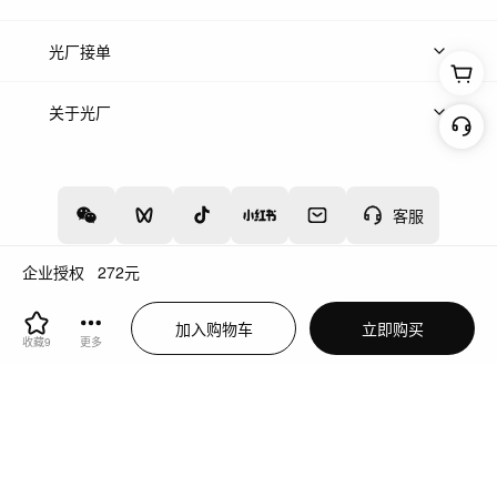
上传案例
AI找镜头
片场榜单
精选案例
光厂接单
上架服务
热门服务
创作人
关于光厂
关于我们
诚聘英才
帮助中心
权责声明
客服
企业授权
272
元
增值电信业务经营许可证：川B2-20160192
蜀ICP备12020238号-4
加入购物车
立即购买
川公网安备51019002000262
违法和不良信息举报中心
收藏
9
更多
切换到电脑版