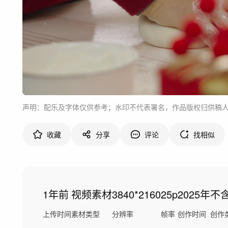
声明：配乐及字体仅供参考；水印不代表署名，作品版权归供稿
收藏
分享
评论
找相似
1年前
视频素材
3840*2160
25p
2025年
不含
上传时间
素材类型
分辨率
帧率
创作时间
创作