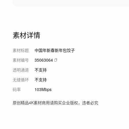
素材详情
素材标题
中国年新春新年包饺子
素材编号
35063064
透明通道
不支持
无缝循环
不支持
码率
103Mbps
原创精品4K素材商用请购买企业版权，违者必究