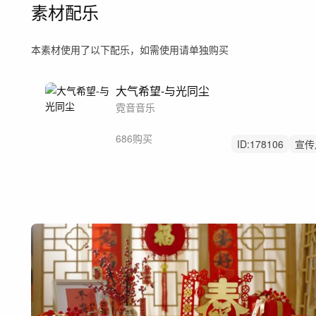
素材配乐
本素材使用了以下配乐，如需使用请单独购买
大气希望-与光同尘
霓音音乐
686购买
ID:
178106
宣传
积极向上
党政
纪录片
城市
理想与信念
结