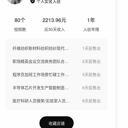
个人实名入驻
80
个
2213.96
元
1年
视频数
近30天收入
入驻年限
纤维纺织新材料纺织纺纱现代工业车间工厂
1天前
售出
职场精英会议交流商务团队合作洽谈团队欢呼
2天前
售出
程序员加班工作场景忙碌工作熬夜写代码
3天前
售出
半导体芯片开发生产智能制造半导体晶圆制造
6天前
售出
医疗科研人员微笑/实验室人员微笑
8天前
售出
收藏店铺