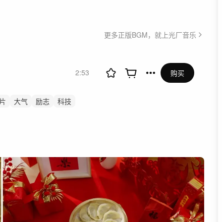
更多正版BGM，就上光厂音乐
2:53
购买
片
大气
励志
科技
党建
开场
形象片
文旅
航拍
循序渐进渐强
束结尾片尾