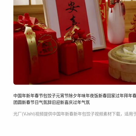
中国年
新年
春节
包饺子
元宵节
除夕
年味
年夜饭
新春
回家过年
拜年
团圆
新春节日气氛
辞旧迎新
喜庆
过年气氛
光厂(VJshi)视频提供
中国年新春新年包饺子
视频素材
下载，适用