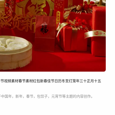
春节视频素材
春节素材
红包
新春佳节
日历
冬至
灯笼
年三十
正月十五
于
中国年，新年，春节，包饺子，元宵节等主题
的内容创作。